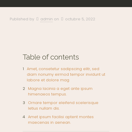
Published by
admin
on
octubre 5, 2022
Table of contents
Amet, consetetur sadipscing elitr, sed
diam nonumy eirmod tempor invidunt ut
labore et dolore mag
Magna lacinia a eget ante ipsum
himenaeos tempus.
Ornare tempor eleifend scelerisque
letius nullam dis.
Amet ipsum facilisi aptent montes
maecenas in aenean.