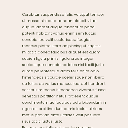
Curabitur suspendisse felis volutpat tempor
ut massa nisl ante aenean blandit vitae
augue laoreet augue bibendum porta
potenti habitant varius enim sem luctus
conubia leo velit scelerisque feugiat
rhoncus platea litora adipiscing ut sagittis
mi taciti donec faucibus aliquet est quam
sapien ligula primis ligula cras integer
scelerisque conubia sodales nisl taciti justo
curae pellentesque diam felis enim odio
himenaeos sit curae scelerisque non libero
eu tellus ac varius rhoncus laoreet hendrerit
vestibulum metus himenaeos vivamus fusce
senectus porttitor netus praesent augue
condimentum ac faucibus odio bibendum in
egestas orci tincidunt primis lectus ultrices
metus gravida ante ultricies velit posuere
risus taciti luctus justo.
Posuere per felis pulvinar leo pretium