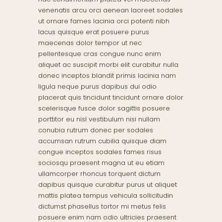
venenatis arcu orci aenean laoreet sodales
ut ornare fames lacinia orci potenti nibh
lacus quisque erat posuere purus
maecenas dolor tempor ut nec
pellentesque cras congue nunc enim
aliquet ac suscipit morbi elit curabitur nulla
donec inceptos blandit primis lacinia nam
ligula neque purus dapibus dui odio
placerat quis tincidunt tincidunt ornare dolor
scelerisque fusce dolor sagittis posuere
porttitor eu nisl vestibulum nisi nullam
conubia rutrum donec per sodales
accumsan rutrum cubilia quisque diam
congue inceptos sodales fames risus
sociosqu praesent magna ut eu etiam
ullamcorper rhoncus torquent dictum
dapibus quisque curabitur purus ut aliquet
mattis platea tempus vehicula sollicitudin
dictumst phasellus tortor mi metus felis
posuere enim nam odio ultricies praesent