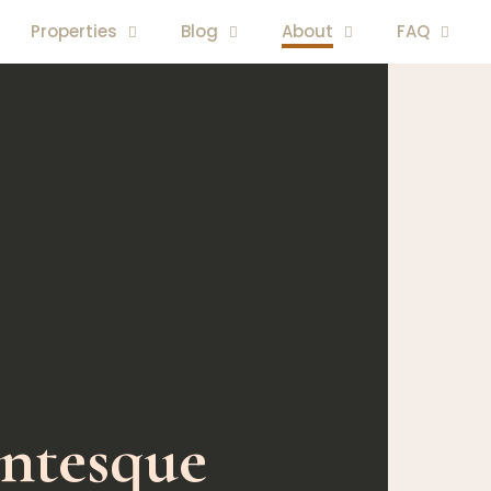
Properties
Blog
About
FAQ
entesque