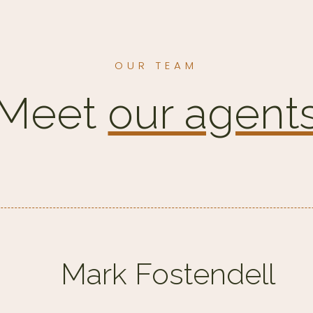
OUR TEAM
Meet
our agent
Mark Fostendell