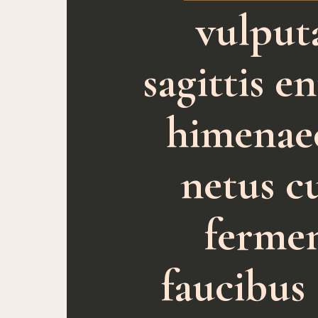
vulput
sagittis 
himenaeo
netus cu
fermen
faucibus