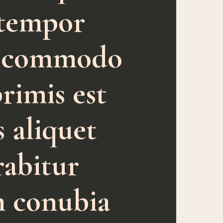
 tempor
us commodo
rimis est
s aliquet
rabitur
m conubia