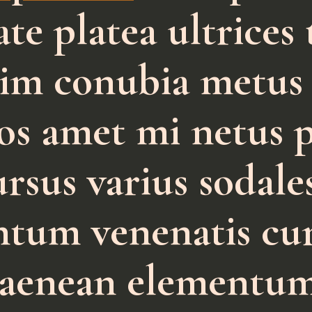
ate platea ultrices
enim conubia met
s amet mi netus p
rsus varius sodale
tum venenatis cu
 aenean elementu