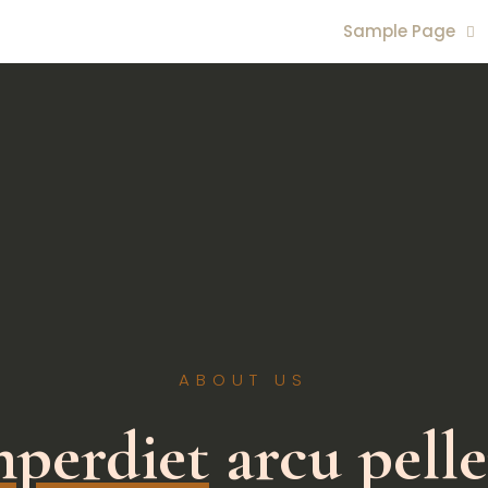
Sample Page
ABOUT US
mperdiet
arcu pell